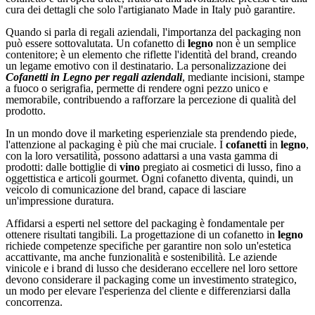
cura dei dettagli che solo l'artigianato Made in Italy può garantire.
Quando si parla di regali aziendali, l'importanza del packaging non
può essere sottovalutata. Un cofanetto di
legno
non è un semplice
contenitore; è un elemento che riflette l'identità del brand, creando
un legame emotivo con il destinatario. La personalizzazione dei
Cofanetti in Legno per regali aziendali
, mediante incisioni, stampe
a fuoco o serigrafia, permette di rendere ogni pezzo unico e
memorabile, contribuendo a rafforzare la percezione di qualità del
prodotto.
In un mondo dove il marketing esperienziale sta prendendo piede,
l'attenzione al packaging è più che mai cruciale. I
cofanetti
in
legno
,
con la loro versatilità, possono adattarsi a una vasta gamma di
prodotti: dalle bottiglie di
vino
pregiato ai cosmetici di lusso, fino a
oggettistica e articoli gourmet. Ogni cofanetto diventa, quindi, un
veicolo di comunicazione del brand, capace di lasciare
un'impressione duratura.
Affidarsi a esperti nel settore del packaging è fondamentale per
ottenere risultati tangibili. La progettazione di un cofanetto in
legno
richiede competenze specifiche per garantire non solo un'estetica
accattivante, ma anche funzionalità e sostenibilità. Le aziende
vinicole e i brand di lusso che desiderano eccellere nel loro settore
devono considerare il packaging come un investimento strategico,
un modo per elevare l'esperienza del cliente e differenziarsi dalla
concorrenza.