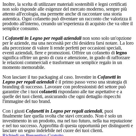
Inoltre, la scelta di utilizzare materiali sostenibili e legni certificati
non solo risponde alle esigenze del mercato moderno, sempre più
attento all'ecologia, ma permette anche di raccontare una storia
autentica. Ogni cofanetto può diventare un racconto che valorizza il
prodotto all'interno, creando un’esperienza di acquisto che va oltre il
semplice consumo.
I
Cofanetti in Legno per regali aziendali
non sono solo un'opzione
per le aziende, ma una necessità per chi desidera farsi notare. La loro
alta percezione di valore li rende perfetti per occasioni speciali,
eventi aziendali, fiere e promozioni. Offrire un cofanetto di
legno
significa offrire un gesto di cura e attenzione, in grado di rafforzare
le relazioni commerciali e trasformare un semplice regalo in un
momento memorabile.
Non lasciare il tuo packaging al caso. Investire in
Cofanetti in
Legno per regali aziendali
è il primo passo verso una strategia di
branding di successo. Lavorare con professionisti del settore può
garantire che i tuoi
cofanetti
rispondano alle tue aspettative e a
quelle dei tuoi clienti, assicurando che ogni dettaglio rispecchi
l'immagine del tuo brand.
Con i giusti
Cofanetti in Legno per regali aziendali
, puoi
finalmente fare quella svolta che stavi cercando. Non è solo un
investimento in un prodotto, ma nel tuo futuro, nella tua reputazione
e nel tuo successo. Approfitta di questa opportunità per distinguerti e
lasciare un segno indelebile nel cuore dei tuoi clienti.
Richiedi un Preventivo Gratuito