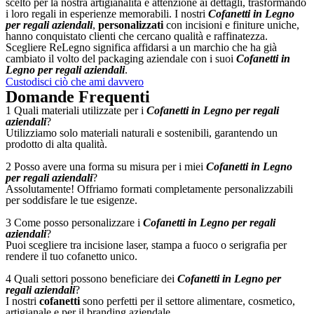
scelto per la nostra artigianalità e attenzione ai dettagli, trasformando
i loro regali in esperienze memorabili. I nostri
Cofanetti in Legno
per regali aziendali
,
personalizzati
con incisioni e finiture uniche,
hanno conquistato clienti che cercano qualità e raffinatezza.
Scegliere ReLegno significa affidarsi a un marchio che ha già
cambiato il volto del packaging aziendale con i suoi
Cofanetti in
Legno per regali aziendali
.
Custodisci ciò che ami davvero
Domande Frequenti
1 Quali materiali utilizzate per i
Cofanetti in Legno per regali
aziendali
?
Utilizziamo solo materiali naturali e sostenibili, garantendo un
prodotto di alta qualità.
2 Posso avere una forma su misura per i miei
Cofanetti in Legno
per regali aziendali
?
Assolutamente! Offriamo formati completamente personalizzabili
per soddisfare le tue esigenze.
3 Come posso personalizzare i
Cofanetti in Legno per regali
aziendali
?
Puoi scegliere tra incisione laser, stampa a fuoco o serigrafia per
rendere il tuo cofanetto unico.
4 Quali settori possono beneficiare dei
Cofanetti in Legno per
regali aziendali
?
I nostri
cofanetti
sono perfetti per il settore alimentare, cosmetico,
artigianale e per il branding aziendale.