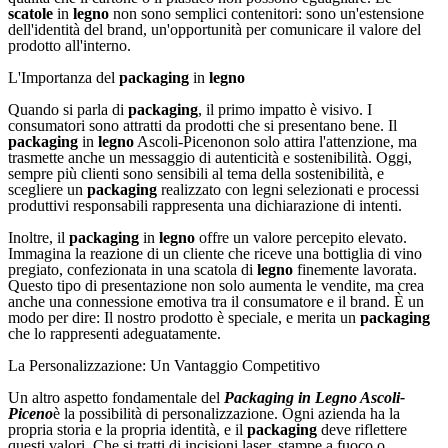
scatole
in
legno
non sono semplici contenitori: sono un'estensione
dell'identità del brand, un'opportunità per comunicare il valore del
prodotto all'interno.
L'Importanza del
packaging
in
legno
Quando si parla di
packaging
, il primo impatto è visivo. I
consumatori sono attratti da prodotti che si presentano bene. Il
packaging
in
legno
Ascoli-Picenonon solo attira l'attenzione, ma
trasmette anche un messaggio di autenticità e sostenibilità. Oggi,
sempre più clienti sono sensibili al tema della sostenibilità, e
scegliere un
packaging
realizzato con legni selezionati e processi
produttivi responsabili rappresenta una dichiarazione di intenti.
Inoltre, il
packaging
in
legno
offre un valore percepito elevato.
Immagina la reazione di un cliente che riceve una bottiglia di vino
pregiato, confezionata in una scatola di
legno
finemente lavorata.
Questo tipo di presentazione non solo aumenta le vendite, ma crea
anche una connessione emotiva tra il consumatore e il brand. È un
modo per dire: Il nostro prodotto è speciale, e merita un
packaging
che lo rappresenti adeguatamente.
La Personalizzazione: Un Vantaggio Competitivo
Un altro aspetto fondamentale del
Packaging in Legno Ascoli-
Piceno
è la possibilità di personalizzazione. Ogni azienda ha la
propria storia e la propria identità, e il
packaging
deve riflettere
questi valori. Che si tratti di incisioni laser, stampe a fuoco o