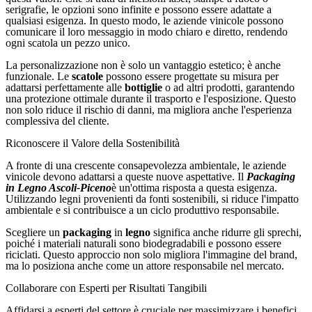
serigrafie, le opzioni sono infinite e possono essere adattate a
qualsiasi esigenza. In questo modo, le aziende vinicole possono
comunicare il loro messaggio in modo chiaro e diretto, rendendo
ogni scatola un pezzo unico.
La personalizzazione non è solo un vantaggio estetico; è anche
funzionale. Le
scatole
possono essere progettate su misura per
adattarsi perfettamente alle
bottiglie
o ad altri prodotti, garantendo
una protezione ottimale durante il trasporto e l'esposizione. Questo
non solo riduce il rischio di danni, ma migliora anche l'esperienza
complessiva del cliente.
Riconoscere il Valore della Sostenibilità
A fronte di una crescente consapevolezza ambientale, le aziende
vinicole devono adattarsi a queste nuove aspettative. Il
Packaging
in Legno Ascoli-Piceno
è un'ottima risposta a questa esigenza.
Utilizzando legni provenienti da fonti sostenibili, si riduce l'impatto
ambientale e si contribuisce a un ciclo produttivo responsabile.
Scegliere un
packaging
in
legno
significa anche ridurre gli sprechi,
poiché i materiali naturali sono biodegradabili e possono essere
riciclati. Questo approccio non solo migliora l'immagine del brand,
ma lo posiziona anche come un attore responsabile nel mercato.
Collaborare con Esperti per Risultati Tangibili
Affidarsi a esperti del settore è cruciale per massimizzare i benefici