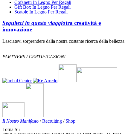
Cofanetti In Legno Per Regali
Gift Box In Legno Per Regali
Scatole In Legno Per Regali
Seguiteci in questo viaggio
tra creatività e
innovazione
Lasciatevi sorprendere dalla nostra costante ricerca della bellezza.
PARTNERS / CERTIFICAZIONI
Il Nostro Manifesto
/
Recruiting
/
Shop
Torna Su