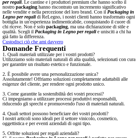
per regali
. Le cantine e i produttori premium che hanno scelto il
nostro
packaging
hanno riscontrato un incremento significativo
nelle vendite e nella percezione del loro brand. Con il
Packaging in
Legno per regali
di ReLegno, i nostri clienti hanno trasformato ogni
bottiglia in un'esperienza indimenticabile, conquistando il cuore di
chi riceve. Non è solo
packaging
, ma una dichiarazione di stile e
qualità. Scegli il
Packaging in Legno per regali
e unisciti a chi ha
già fatto la differenza.
Custodisci ciò che ami davvero
Domande Frequenti
1. Quali materiali utilizzate per i vostri prodotti?
Utilizziamo solo materiali naturali di alta qualità, selezionati con cura
per garantire un risultato estetico e funzionale.
2. È possibile avere una personalizzazione unica?
Assolutamente! Offriamo soluzioni completamente adattabili alle
esigenze del cliente, per rendere ogni prodotto unico.
3. Come garantite la sostenibilità dei vostri processi?
Ci impegniamo a utilizzare processi produttivi responsabili,
riducendo gli sprechi e promuovendo l'uso di materiali naturali.
4. Quali settori possono beneficiare dei vostri prodotti?
I nostri articoli sono ideali per il settore vinicolo, cosmetico,
oggettistica e per eventi aziendali di ogni tipo.
5. Offrite soluzioni per regali aziendali?