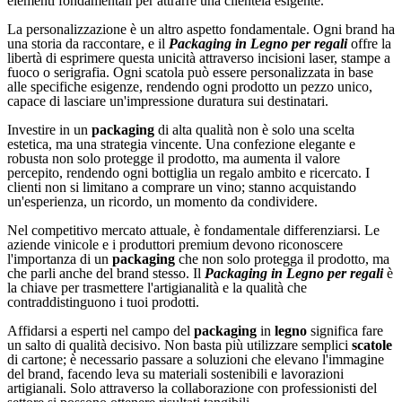
elementi fondamentali per attrarre una clientela esigente.
La personalizzazione è un altro aspetto fondamentale. Ogni brand ha
una storia da raccontare, e il
Packaging in Legno per regali
offre la
libertà di esprimere questa unicità attraverso incisioni laser, stampe a
fuoco o serigrafia. Ogni scatola può essere personalizzata in base
alle specifiche esigenze, rendendo ogni prodotto un pezzo unico,
capace di lasciare un'impressione duratura sui destinatari.
Investire in un
packaging
di alta qualità non è solo una scelta
estetica, ma una strategia vincente. Una confezione elegante e
robusta non solo protegge il prodotto, ma aumenta il valore
percepito, rendendo ogni bottiglia un regalo ambito e ricercato. I
clienti non si limitano a comprare un vino; stanno acquistando
un'esperienza, un ricordo, un momento da condividere.
Nel competitivo mercato attuale, è fondamentale differenziarsi. Le
aziende vinicole e i produttori premium devono riconoscere
l'importanza di un
packaging
che non solo protegga il prodotto, ma
che parli anche del brand stesso. Il
Packaging in Legno per regali
è
la chiave per trasmettere l'artigianalità e la qualità che
contraddistinguono i tuoi prodotti.
Affidarsi a esperti nel campo del
packaging
in
legno
significa fare
un salto di qualità decisivo. Non basta più utilizzare semplici
scatole
di cartone; è necessario passare a soluzioni che elevano l'immagine
del brand, facendo leva su materiali sostenibili e lavorazioni
artigianali. Solo attraverso la collaborazione con professionisti del