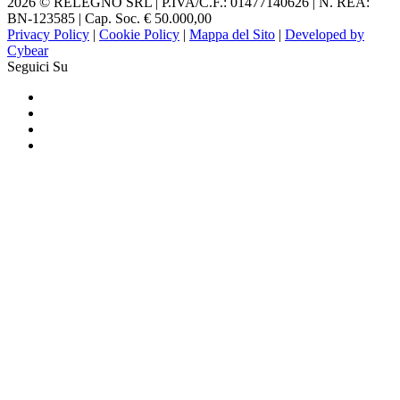
2026 © RELEGNO SRL | P.IVA/C.F.: 01477140626 | N. REA:
BN-123585 | Cap. Soc. € 50.000,00
Privacy Policy
|
Cookie Policy
|
Mappa del Sito
|
Developed by
Cybear
Seguici Su