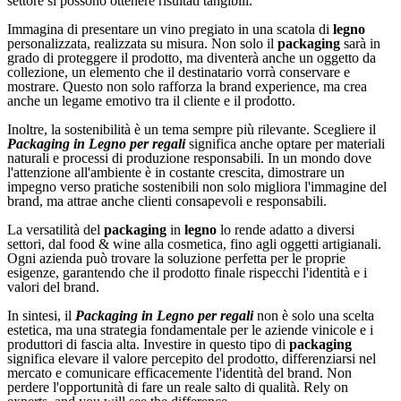
settore si possono ottenere risultati tangibili.
Immagina di presentare un vino pregiato in una scatola di
legno
personalizzata, realizzata su misura. Non solo il
packaging
sarà in
grado di proteggere il prodotto, ma diventerà anche un oggetto da
collezione, un elemento che il destinatario vorrà conservare e
mostrare. Questo non solo rafforza la brand experience, ma crea
anche un legame emotivo tra il cliente e il prodotto.
Inoltre, la sostenibilità è un tema sempre più rilevante. Scegliere il
Packaging in Legno per regali
significa anche optare per materiali
naturali e processi di produzione responsabili. In un mondo dove
l'attenzione all'ambiente è in costante crescita, dimostrare un
impegno verso pratiche sostenibili non solo migliora l'immagine del
brand, ma attrae anche clienti consapevoli e responsabili.
La versatilità del
packaging
in
legno
lo rende adatto a diversi
settori, dal food & wine alla cosmetica, fino agli oggetti artigianali.
Ogni azienda può trovare la soluzione perfetta per le proprie
esigenze, garantendo che il prodotto finale rispecchi l'identità e i
valori del brand.
In sintesi, il
Packaging in Legno per regali
non è solo una scelta
estetica, ma una strategia fondamentale per le aziende vinicole e i
produttori di fascia alta. Investire in questo tipo di
packaging
significa elevare il valore percepito del prodotto, differenziarsi nel
mercato e comunicare efficacemente l'identità del brand. Non
perdere l'opportunità di fare un reale salto di qualità. Rely on