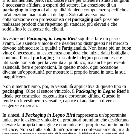
È fondamentale, però, riconoscere che per ottenere risultati tangibili
è necessario affidarsi a esperti del settore. La creazione di un
packaging
in
legno
di alta qualità richiede competenze specifiche e
un'attenzione maniacale ai dettagli. Solo attraverso una
collaborazione con professionisti del
packaging
sarà possibile
realizzare prodotti che rispettino gli standard più elevati e che
soddisfino le esigenze dei clienti.
Investire nel
Packaging in Legno Rieti
significa fare un passo
avanti. Le aziende vinicole che desiderano distinguersi nel mercato
devono abbracciare la qualità e l'artigianalità. Non basta più un buon
vino; è necessaria un'esperienza completa che inizia dalla bottiglia e
continua fino al
packaging
. Le
scatole
in
legno
possono essere
utilizzate non solo per la vendita al pubblico, ma anche per eventi
aziendali, fiere e promozioni. In questo modo, ogni occasione
diventa un'opportunità per mostrare il proprio brand in tutta la sua
magnificenza.
Non dimentichiamo, poi, la versatilità applicativa di questo tipo di
packaging
. Oltre al settore vinicolo, il
Packaging in Legno Rieti
è
ideale per cosmetica, oggettistica e corporate gifting. Questo lo
rende un investimento versatile, capace di adattarsi a diverse
esigenze e mercati.
In sintesi, il
Packaging in Legno Rieti
rappresenta un'opportunità
unica per le aziende vinicole e i produttori premium che desiderano
elevare la propria immagine e comunicare il proprio valore in modo
efficace. Non si tratta solo di un'opzione di confezionamento, ma di