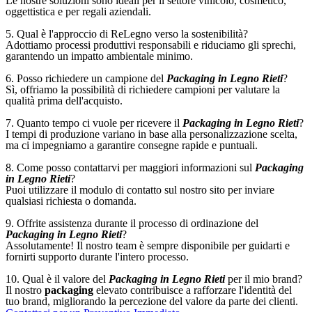
Le nostre soluzioni sono ideali per il settore vinicolo, cosmetico,
oggettistica e per regali aziendali.
5. Qual è l'approccio di ReLegno verso la sostenibilità?
Adottiamo processi produttivi responsabili e riduciamo gli sprechi,
garantendo un impatto ambientale minimo.
6. Posso richiedere un campione del
Packaging in Legno Rieti
?
Sì, offriamo la possibilità di richiedere campioni per valutare la
qualità prima dell'acquisto.
7. Quanto tempo ci vuole per ricevere il
Packaging in Legno Rieti
?
I tempi di produzione variano in base alla personalizzazione scelta,
ma ci impegniamo a garantire consegne rapide e puntuali.
8. Come posso contattarvi per maggiori informazioni sul
Packaging
in Legno Rieti
?
Puoi utilizzare il modulo di contatto sul nostro sito per inviare
qualsiasi richiesta o domanda.
9. Offrite assistenza durante il processo di ordinazione del
Packaging in Legno Rieti
?
Assolutamente! Il nostro team è sempre disponibile per guidarti e
fornirti supporto durante l'intero processo.
10. Qual è il valore del
Packaging in Legno Rieti
per il mio brand?
Il nostro
packaging
elevato contribuisce a rafforzare l'identità del
tuo brand, migliorando la percezione del valore da parte dei clienti.