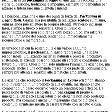
racchiusa in un
packaging
in
legno
di alta qualità racconta una
storia di passione, tradizione e impegno, elementi fondamentali per
attrarre e fidelizzare una clientela esigente.
La personalizzazione è uno dei punti di forza del
Packaging in
Legno Rieti
. Grazie alla possibilità di realizzare
scatole
su misura,
ogni azienda può riflettere la propria identità attraverso incisioni
laser, stampe a fuoco o serigrafie. Questo livello di
personalizzazione non solo rende ogni pezzo unico, ma rafforza
anche l’immagine del brand, rendendolo immediatamente
riconoscibile e memorabile.
In un'epoca in cui la sostenibilità è un valore aggiunto
imprescindibile, il
packaging
in
legno
rappresenta una scelta
responsabile. Utilizzando materiali naturali e processi produttivi
sostenibili, le aziende possono ridurre gli sprechi e contribuire a un
futuro più verde. Questo non solo migliora l'immagine aziendale, ma
risponde anche a una domanda crescente da parte dei consumatori,
sempre più attenti e sensibili alle tematiche ambientali.
Le aziende che scelgono il
Packaging in Legno Rieti
non stanno
solo investendo in un prodotto di alta qualità, ma stanno anche
compiendo un passo decisivo verso un branding più efficace. La
percezione di valore associata a un
packaging
di pregio è
innegabile. Un
packaging
robusto ed elegante non solo protegge i
prodotti, ma comunica anche un messaggio chiaro: ciò che è
contenuto all'interno merita di essere trattato con rispetto e cura.