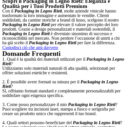
Scopri il Packaging in Legno Rieti: Eleganza e
Qualità per i Tuoi Prodotti Premium
Con il
Packaging in Legno Rieti
, molte aziende vinicole hanno
trasformato la loro immagine e aumentato le vendite. Clienti
soddisfatti, da cantine storiche a brand di lusso, scelgono il nostro
Packaging in Legno Rieti
per elevare il valore percepito dei loro
prodotti. Grazie a design personalizzati e materiali sostenibili, il
Packaging in Legno Rieti
è diventato sinonimo di successo e
riconoscibilità nel mercato. Non perdere l’occasione di unirti a chi
ha già scelto il
Packaging in Legno Rieti
per fare la differenza.
Custodisci ciò che ami davvero
Domande Frequenti
1. Qual è la qualità dei materiali utilizzati per il
Packaging in Legno
Rieti
?
Utilizziamo solo materiali naturali di alta qualità, selezionati per
offrire soluzioni estetiche e resistenti.
2. È possibile avere formati su misura per il
Packaging in Legno
Rieti
?
Sì, offriamo formati standard e completamente personalizzabili per
soddisfare ogni esigenza specifica.
3. Come posso personalizzare il mio
Packaging in Legno Rieti
?
Puoi scegliere tra incisioni laser, stampa a fuoco e serigrafia per
creare un prodotto unico che rappresenti il tuo brand.
4. Quali settori possono beneficiare del
Packaging in Legno Rieti
?